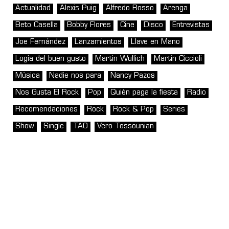
Actualidad
Alexis Puig
Alfredo Rosso
Arenga
Beto Casella
Bobby Flores
Cine
Disco
Entrevistas
Joe Fernández
Lanzamientos
Llave en Mano
Logia del buen gusto
Martin Wullich
Martín Ciccioli
Música
Nadie nos para
Nancy Pazos
Nos Gusta El Rock
Pop
Quién paga la fiesta
Radio
Recomendaciones
Rock
Rock & Pop
Series
Show
Single
TAO
Vero Tossounian