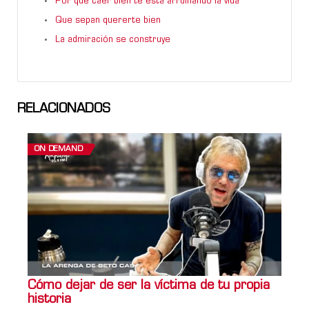
Por qué caer bien te está arruinando la vida
Que sepan quererte bien
La admiración se construye
RELACIONADOS
ON DEMAND
Cómo dejar de ser la víctima de tu propia
historia