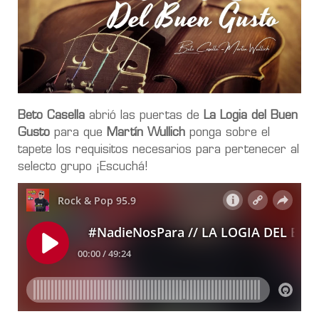
Beto Casella
abrió las puertas de
La Logia del Buen
Gusto
para que
Martín Wullich
ponga sobre el
tapete los requisitos necesarios para pertenecer al
selecto grupo ¡Escuchá!