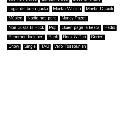
Logia del buen gusto
Martin Wullich
Martín Ciccioli
Música
Nadie nos para
Nancy Pazos
Nos Gusta El Rock
Pop
Quién paga la fiesta
Radio
Recomendaciones
Rock
Rock & Pop
Series
Show
Single
TAO
Vero Tossounian