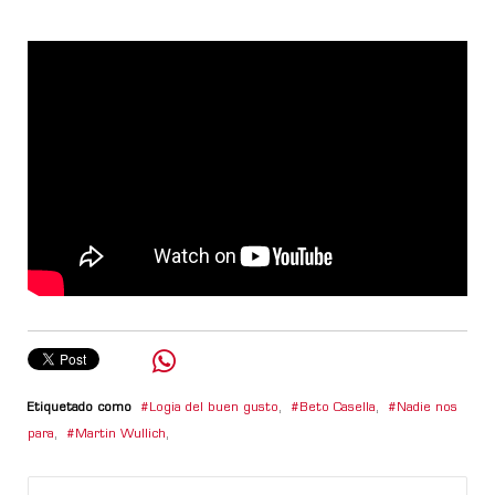
Etiquetado como
Logia del buen gusto
,
Beto Casella
,
Nadie nos
para
,
Martin Wullich
,