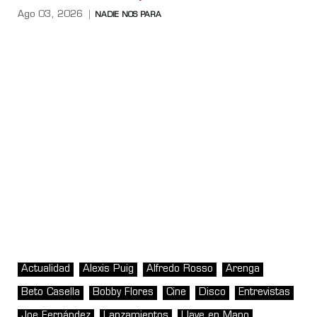
Ago 03, 2026
NADIE NOS PARA
Actualidad
Alexis Puig
Alfredo Rosso
Arenga
Beto Casella
Bobby Flores
Cine
Disco
Entrevistas
Joe Fernández
Lanzamientos
Llave en Mano