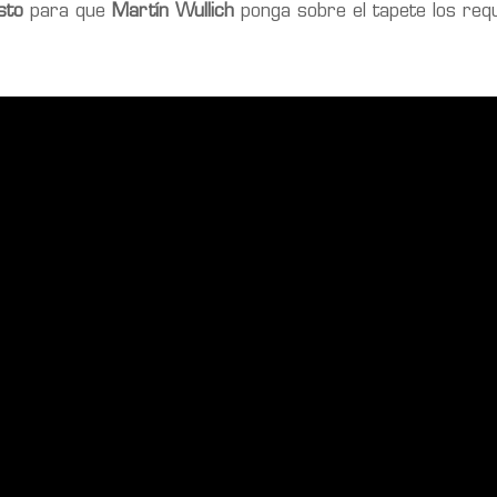
sto
para que
Martín Wullich
ponga sobre el tapete los requ