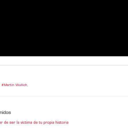
Martin Wullich
,
nidos
 de ser la víctima de tu propia historia