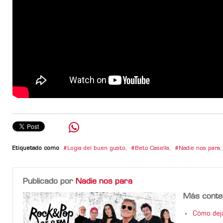
Etiquetado como
Logia del buen gusto
,
Beto Casella
,
Nadie nos para
,
Publicado por
Nadie nos para
Más conte
Cómo dejar