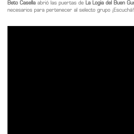
Beto Casella
abrió las puertas de
La Logia del Buen Gu
necesarios para pertenecer al selecto grupo ¡Escuchá!