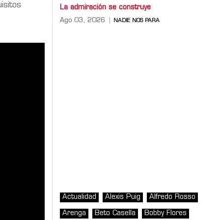
isitos
La admiración se construye
Ago 03, 2026
NADIE NOS PARA
Actualidad
Alexis Puig
Alfredo Rosso
Arenga
Beto Casella
Bobby Flores