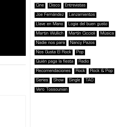
Cine
Disco
Entrevistas
Joe Fernández
Lanzamientos
Llave en Mano
Logia del buen gusto
Martin Wullich
Martín Ciccioli
Música
Nadie nos para
Nancy Pazos
Nos Gusta El Rock
Pop
Quién paga la fiesta
Radio
Recomendaciones
Rock
Rock & Pop
Series
Show
Single
TAO
Vero Tossounian