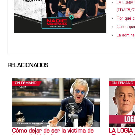
LA LOGIA 
(05/08/2
Por qué ca
Que sepan
La admira
RELACIONADOS
ON DEMAND
ON DEMAND
Cómo dejar de ser la víctima de
LA LOGIA