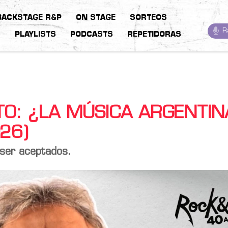
BACKSTAGE R&P
ON STAGE
SORTEOS
R
S
PLAYLISTS
PODCASTS
REPETIDORAS
TO: ¿LA MÚSICA ARGENTIN
26)
 ser aceptados.