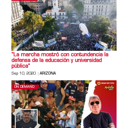
“La marcha mostró con contundencia la
defensa de la educación y universidad
pública”
Sep 10, 2020
ARIZONA
ON DEMAND