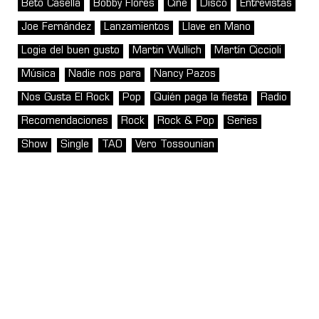
Beto Casella
Bobby Flores
Cine
Disco
Entrevistas
Joe Fernández
Lanzamientos
Llave en Mano
Logia del buen gusto
Martin Wullich
Martín Ciccioli
Música
Nadie nos para
Nancy Pazos
Nos Gusta El Rock
Pop
Quién paga la fiesta
Radio
Recomendaciones
Rock
Rock & Pop
Series
Show
Single
TAO
Vero Tossounian