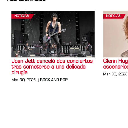
NOTICIAS
NOTICIAS
Joan Jett canceló dos conciertos
Glenn Hugh
tras someterse a una delicada
escenario
cirugía
Mar 30, 2023
Mar 30, 2023
ROCK AND POP