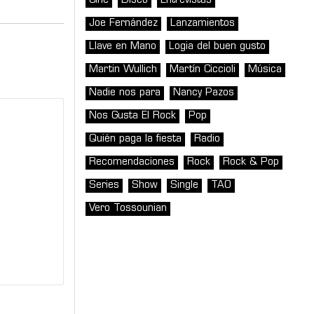
Cine
Disco
Entrevistas
Joe Fernández
Lanzamientos
Llave en Mano
Logia del buen gusto
Martin Wullich
Martín Ciccioli
Música
Nadie nos para
Nancy Pazos
Nos Gusta El Rock
Pop
Quién paga la fiesta
Radio
Recomendaciones
Rock
Rock & Pop
Series
Show
Single
TAO
Vero Tossounian