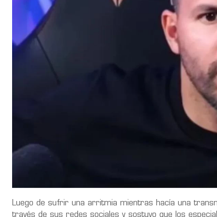
Luego de sufrir una arritmia mientras hacía una transmi
través de sus redes sociales y sostuvo que los especia