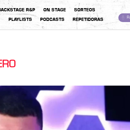
BACKSTAGE R&P
ON STAGE
SORTEOS
R
S
PLAYLISTS
PODCASTS
REPETIDORAS
ERO