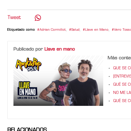
Tweet
Etiquetado como
Adrian Cormillot
,
Salud
,
Llave en Mano
,
Vero Toss
Publicado por
Llave en mano
Más conte
QUE SE CO
[ENTREVIS
QUÉ SE CO
NO ME LA
QUÉ SE CO
RELACIONADOS