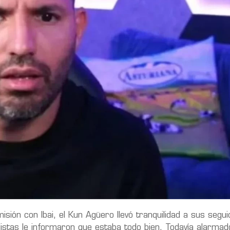
sión con Ibai, el Kun Agüero llevó tranquilidad a sus segu
listas le informaron que estaba todo bien. Todavía alarmad