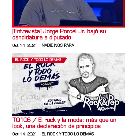
[Entrevista] Jorge Porcel Jr. bajó su
candidatura a diputado
Oct 14, 2021
NADIE NOS PARA
EL ROCK Y TODO LO DEMÁS
T0106 / El rock y la moda: más que un
look, una declaración de principios
Oct 14, 2021
EL ROCK Y TODO LO DEMÁS