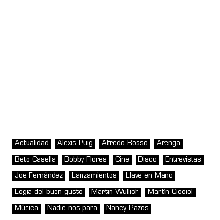
Actualidad
Alexis Puig
Alfredo Rosso
Arenga
Beto Casella
Bobby Flores
Cine
Disco
Entrevistas
Joe Fernández
Lanzamientos
Llave en Mano
Logia del buen gusto
Martin Wullich
Martín Ciccioli
Música
Nadie nos para
Nancy Pazos