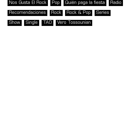
Nos Gusta El Rock
Pop
Quién paga la fiesta
Radio
Recomendaciones
Rock
Rock & Pop
Series
Show
Single
TAO
Vero Tossounian