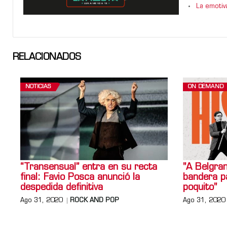
La emotiv
RELACIONADOS
NOTICIAS
ON DEMAND
“Transensual” entra en su recta
"A Belgran
final: Favio Posca anunció la
bandera p
despedida definitiva
poquito"
Ago 31, 2020
ROCK AND POP
Ago 31, 2020