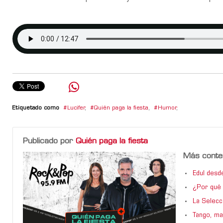
Etiquetado como
Lucifer
,
Quién paga la fiesta
,
Humor
,
Publicado por
Quién paga la fiesta
Más conte
Edul desd
¿Por qué 
La Selecci
Tango, maf