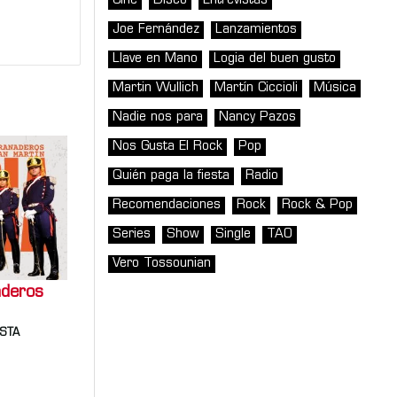
Cine
Disco
Entrevistas
Joe Fernández
Lanzamientos
Llave en Mano
Logia del buen gusto
Martin Wullich
Martín Ciccioli
Música
Nadie nos para
Nancy Pazos
Nos Gusta El Rock
Pop
Quién paga la fiesta
Radio
Recomendaciones
Rock
Rock & Pop
Series
Show
Single
TAO
Vero Tossounian
aderos
ESTA