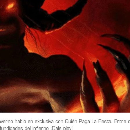
averno habló en exclusiva con Quién Paga La Fiesta. Entre 
undidades del infierno ¡Dale play!