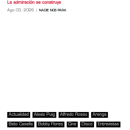
La admiración se construye
Ago 03, 2026
NADIE NOS PARA
Actualidad
Alexis Puig
Alfredo Rosso
Arenga
Beto Casella
Bobby Flores
Cine
Disco
Entrevistas