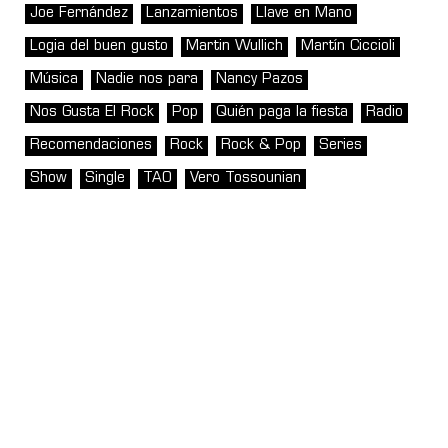
Joe Fernández
Lanzamientos
Llave en Mano
Logia del buen gusto
Martin Wullich
Martín Ciccioli
Música
Nadie nos para
Nancy Pazos
Nos Gusta El Rock
Pop
Quién paga la fiesta
Radio
Recomendaciones
Rock
Rock & Pop
Series
Show
Single
TAO
Vero Tossounian