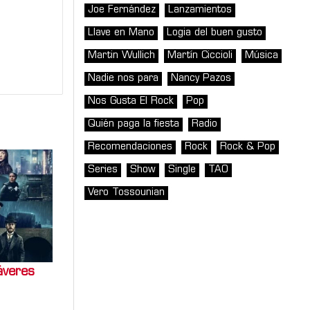
Joe Fernández
Lanzamientos
Llave en Mano
Logia del buen gusto
Martin Wullich
Martín Ciccioli
Música
Nadie nos para
Nancy Pazos
Nos Gusta El Rock
Pop
Quién paga la fiesta
Radio
Recomendaciones
Rock
Rock & Pop
Series
Show
Single
TAO
Vero Tossounian
veres