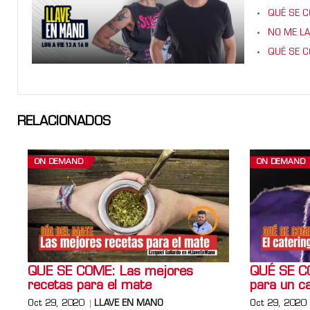
QUÉ SE CO
NO ME LA
QUÉ SE CO
RELACIONADOS
ON DEMAND
ON DEMAND
QUE SE COME: Las mejores
QUÉ SE CO
recetas para el mate
para un c
Oct 29, 2020
LLAVE EN MANO
Oct 29, 2020