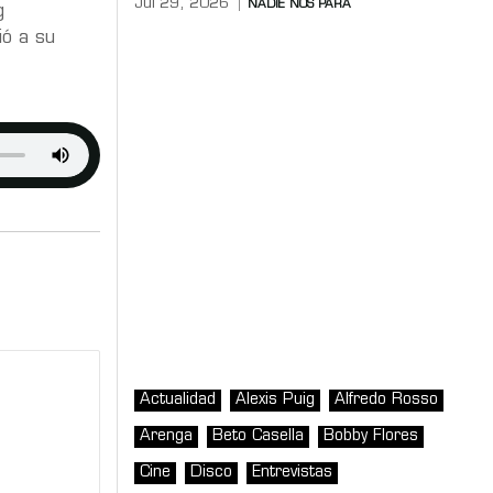
Jul 29, 2026
NADIE NOS PARA
g
ió a su
Actualidad
Alexis Puig
Alfredo Rosso
Arenga
Beto Casella
Bobby Flores
Cine
Disco
Entrevistas