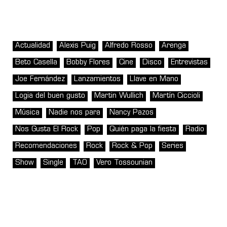
Actualidad
Alexis Puig
Alfredo Rosso
Arenga
Beto Casella
Bobby Flores
Cine
Disco
Entrevistas
Joe Fernández
Lanzamientos
Llave en Mano
Logia del buen gusto
Martin Wullich
Martín Ciccioli
Música
Nadie nos para
Nancy Pazos
Nos Gusta El Rock
Pop
Quién paga la fiesta
Radio
Recomendaciones
Rock
Rock & Pop
Series
Show
Single
TAO
Vero Tossounian