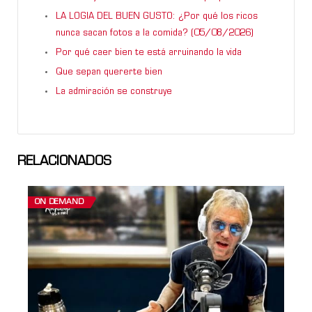
LA LOGIA DEL BUEN GUSTO: ¿Por qué los ricos
nunca sacan fotos a la comida? (05/08/2026)
Por qué caer bien te está arruinando la vida
Que sepan quererte bien
La admiración se construye
RELACIONADOS
ON DEMAND