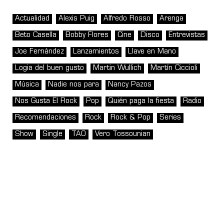
Actualidad
Alexis Puig
Alfredo Rosso
Arenga
Beto Casella
Bobby Flores
Cine
Disco
Entrevistas
Joe Fernández
Lanzamientos
Llave en Mano
Logia del buen gusto
Martin Wullich
Martín Ciccioli
Música
Nadie nos para
Nancy Pazos
Nos Gusta El Rock
Pop
Quién paga la fiesta
Radio
Recomendaciones
Rock
Rock & Pop
Series
Show
Single
TAO
Vero Tossounian