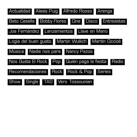
Actualidad
Alexis Puig
Alfredo Rosso
Arenga
Beto Casella
Bobby Flores
Cine
Disco
Entrevistas
Joe Fernández
Lanzamientos
Llave en Mano
Logia del buen gusto
Martin Wullich
Martín Ciccioli
Música
Nadie nos para
Nancy Pazos
Nos Gusta El Rock
Pop
Quién paga la fiesta
Radio
Recomendaciones
Rock
Rock & Pop
Series
Show
Single
TAO
Vero Tossounian