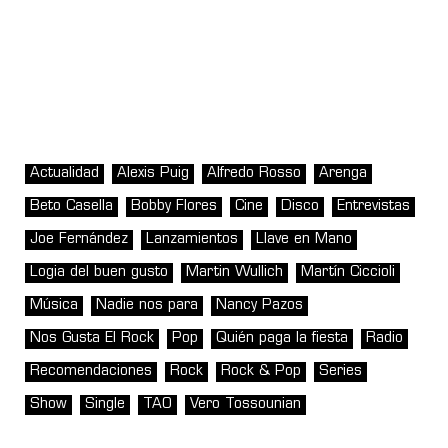
Actualidad
Alexis Puig
Alfredo Rosso
Arenga
Beto Casella
Bobby Flores
Cine
Disco
Entrevistas
Joe Fernández
Lanzamientos
Llave en Mano
Logia del buen gusto
Martin Wullich
Martín Ciccioli
Música
Nadie nos para
Nancy Pazos
Nos Gusta El Rock
Pop
Quién paga la fiesta
Radio
Recomendaciones
Rock
Rock & Pop
Series
Show
Single
TAO
Vero Tossounian