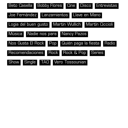
Beto Casella
Bobby Flores
Cine
Disco
Entrevistas
Joe Fernández
Lanzamientos
Llave en Mano
Logia del buen gusto
Martin Wullich
Martín Ciccioli
Música
Nadie nos para
Nancy Pazos
Nos Gusta El Rock
Pop
Quién paga la fiesta
Radio
Recomendaciones
Rock
Rock & Pop
Series
Show
Single
TAO
Vero Tossounian