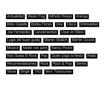
Actualidad
Alexis Puig
Alfredo Rosso
Arenga
Beto Casella
Bobby Flores
Cine
Disco
Entrevistas
Joe Fernández
Lanzamientos
Llave en Mano
Logia del buen gusto
Martin Wullich
Martín Ciccioli
Música
Nadie nos para
Nancy Pazos
Nos Gusta El Rock
Pop
Quién paga la fiesta
Radio
Recomendaciones
Rock
Rock & Pop
Series
Show
Single
TAO
Vero Tossounian