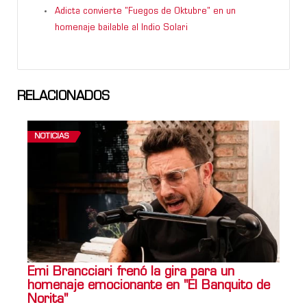
Adicta convierte "Fuegos de Oktubre" en un
homenaje bailable al Indio Solari
RELACIONADOS
NOTICIAS
Emi Brancciari frenó la gira para un
homenaje emocionante en "El Banquito de
Norita"