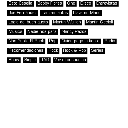
Beto Casella
Bobby Flores
Cine
Disco
Entrevistas
Joe Fernández
Lanzamientos
Llave en Mano
Logia del buen gusto
Martin Wullich
Martín Ciccioli
Música
Nadie nos para
Nancy Pazos
Nos Gusta El Rock
Pop
Quién paga la fiesta
Radio
Recomendaciones
Rock
Rock & Pop
Series
Show
Single
TAO
Vero Tossounian