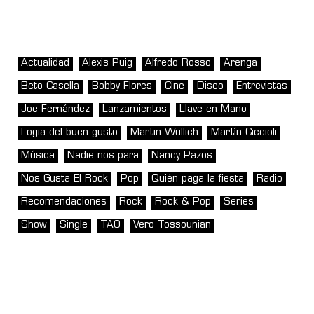
Actualidad
Alexis Puig
Alfredo Rosso
Arenga
Beto Casella
Bobby Flores
Cine
Disco
Entrevistas
Joe Fernández
Lanzamientos
Llave en Mano
Logia del buen gusto
Martin Wullich
Martín Ciccioli
Música
Nadie nos para
Nancy Pazos
Nos Gusta El Rock
Pop
Quién paga la fiesta
Radio
Recomendaciones
Rock
Rock & Pop
Series
Show
Single
TAO
Vero Tossounian