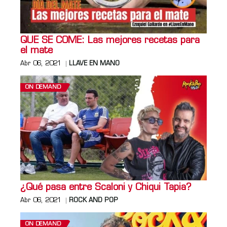
QUE SE COME: Las mejores recetas para
el mate
Abr 06, 2021
LLAVE EN MANO
ON DEMAND
¿Qué pasa entre Scaloni y Chiqui Tapia?
Abr 06, 2021
ROCK AND POP
ON DEMAND