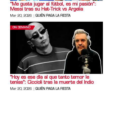
“Me gusta jugar al fútbol, es mi pasión”:
Messi tras su Hat-Trick vs Argelia
Mar 20, 2026
QUIÉN PAGA LA FIESTA
ON DEMAND
"Hoy es ese día al que tanto temor le
tenías": Ciccioli tras la muerte del Indio
Mar 20, 2026
QUIÉN PAGA LA FIESTA