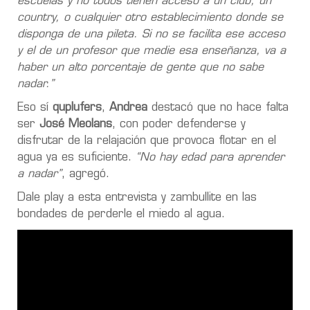
escuelas y no todos tienen acceso a un club, un
country, o cualquier otro establecimiento donde se
disponga de una pileta. Si no se facilita ese acceso
y el de un profesor que medie esa enseñanza, va a
haber un alto porcentaje de gente que no sabe
nadar.”
Eso sí
quplufers
,
Andrea
destacó que no hace falta
ser
José Meolans
, con poder defenderse y
disfrutar de la relajación que provoca flotar en el
agua ya es suficiente.
“No hay edad para aprender
a nadar”
, agregó.
Dale play a esta entrevista y zambullite en las
bondades de perderle el miedo al agua.