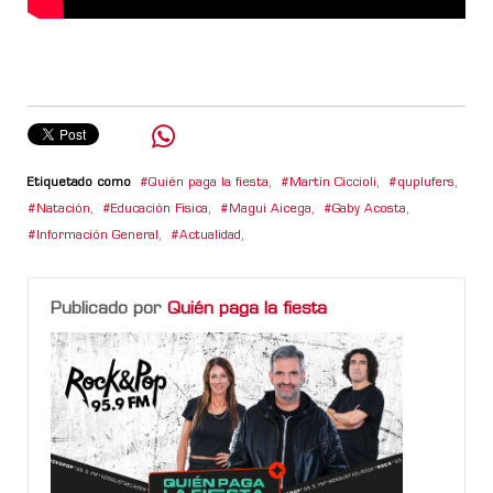
Etiquetado como
Quién paga la fiesta
,
Martín Ciccioli
,
quplufers
,
Natación
,
Educación Física
,
Magui Aicega
,
Gaby Acosta
,
Información General
,
Actualidad
,
Publicado por
Quién paga la fiesta