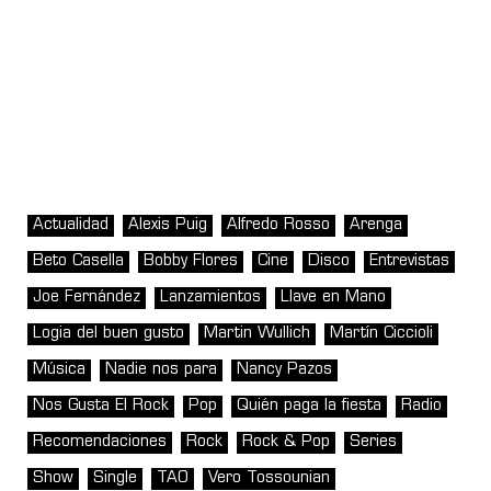
Actualidad
Alexis Puig
Alfredo Rosso
Arenga
Beto Casella
Bobby Flores
Cine
Disco
Entrevistas
Joe Fernández
Lanzamientos
Llave en Mano
Logia del buen gusto
Martin Wullich
Martín Ciccioli
Música
Nadie nos para
Nancy Pazos
Nos Gusta El Rock
Pop
Quién paga la fiesta
Radio
Recomendaciones
Rock
Rock & Pop
Series
Show
Single
TAO
Vero Tossounian