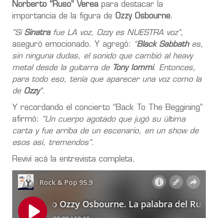
Norberto “Ruso” Verea
para destacar la
importancia de la figura de
Ozzy Osbourne
.
“Si
Sinatra
fue LA voz, Ozzy es NUESTRA voz”
,
aseguró emocionado. Y agregó:
“
Black Sabbath
es,
sin ninguna dudas, el sonido que cambió al heavy
metal desde la guitarra de
Tony Iommi
. Entonces,
para todo eso, tenía que aparecer una voz como la
de
Ozzy
”.
Y recordando el concierto “Back To The Beggining”
afirmó:
“Un cuerpo agotado que jugó su última
carta y fue arriba de un escenario, en un show de
esos así, tremendos”
.
Reviví acá la entrevista completa.