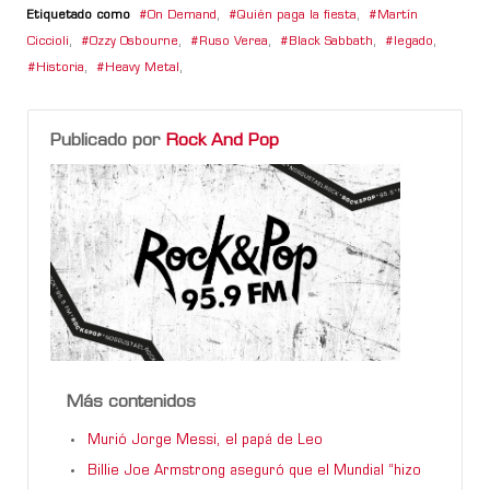
Etiquetado como
On Demand
,
Quién paga la fiesta
,
Martín
Ciccioli
,
Ozzy Osbourne
,
Ruso Verea
,
Black Sabbath
,
legado
,
Historia
,
Heavy Metal
,
Publicado por
Rock And Pop
Más contenidos
Murió Jorge Messi, el papá de Leo
Billie Joe Armstrong aseguró que el Mundial “hizo