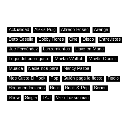
Actualidad
Alexis Puig
Alfredo Rosso
Arenga
Beto Casella
Bobby Flores
Cine
Disco
Entrevistas
Joe Fernández
Lanzamientos
Llave en Mano
Logia del buen gusto
Martin Wullich
Martín Ciccioli
Música
Nadie nos para
Nancy Pazos
Nos Gusta El Rock
Pop
Quién paga la fiesta
Radio
Recomendaciones
Rock
Rock & Pop
Series
Show
Single
TAO
Vero Tossounian