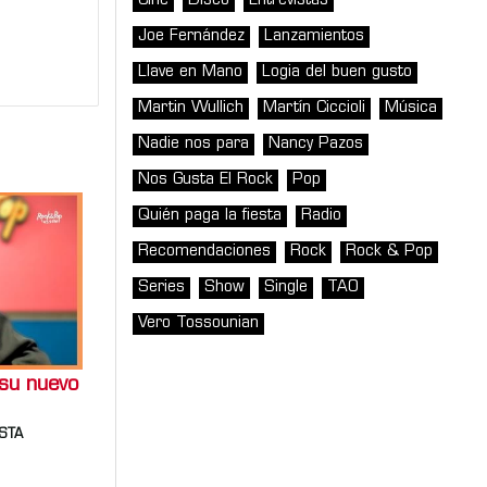
Cine
Disco
Entrevistas
Joe Fernández
Lanzamientos
Llave en Mano
Logia del buen gusto
Martin Wullich
Martín Ciccioli
Música
Nadie nos para
Nancy Pazos
Nos Gusta El Rock
Pop
Quién paga la fiesta
Radio
Recomendaciones
Rock
Rock & Pop
Series
Show
Single
TAO
Vero Tossounian
 su nuevo
ESTA