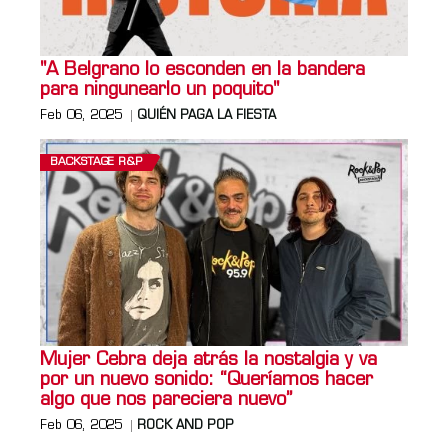
"A Belgrano lo esconden en la bandera
para ningunearlo un poquito"
Feb 06, 2025
QUIÉN PAGA LA FIESTA
BACKSTAGE R&P
Mujer Cebra deja atrás la nostalgia y va
por un nuevo sonido: “Queríamos hacer
algo que nos pareciera nuevo”
Feb 06, 2025
ROCK AND POP