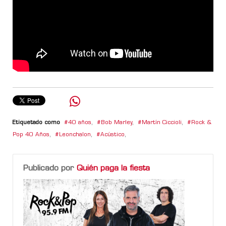
Etiquetado como
40 años
,
Bob Marley
,
Martín Ciccioli
,
Rock &
Pop 40 Años
,
Leonchalon
,
Acústico
,
Publicado por
Quién paga la fiesta