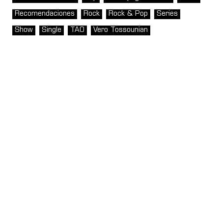
Recomendaciones
Rock
Rock & Pop
Series
Show
Single
TAO
Vero Tossounian