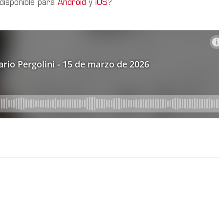
 disponible para
Android
y
iOS
?