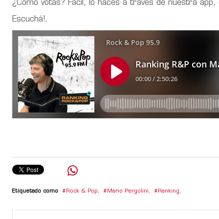
¿Cómo votás? Fácil, lo hacés a través de nuestra app,
Escuchá!.
Etiquetado como
Rock & Pop
,
Mario Pergolini
,
Ranking
,