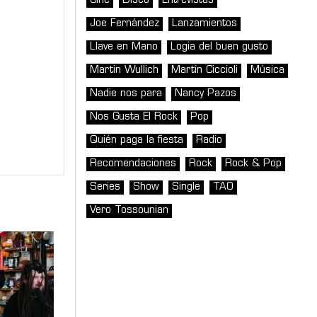
Cine
Disco
Entrevistas
Joe Fernández
Lanzamientos
Llave en Mano
Logia del buen gusto
Martin Wullich
Martín Ciccioli
Música
Nadie nos para
Nancy Pazos
Nos Gusta El Rock
Pop
Quién paga la fiesta
Radio
Recomendaciones
Rock
Rock & Pop
Series
Show
Single
TAO
Vero Tossounian