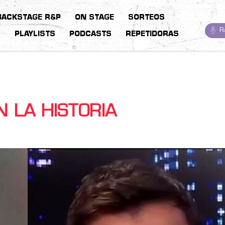
BACKSTAGE R&P
ON STAGE
SORTEOS
R
S
PLAYLISTS
PODCASTS
REPETIDORAS
 LA HISTORIA