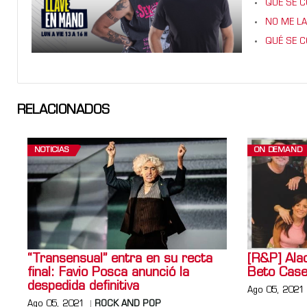
QUÉ SE CO
NO ME LA
QUÉ SE CO
RELACIONADOS
NOTICIAS
ON DEMAND
“Transensual” entra en su recta
[R&P] Ala
final: Favio Posca anunció la
Beto Case
despedida definitiva
Ago 05, 2021
Ago 05, 2021
ROCK AND POP