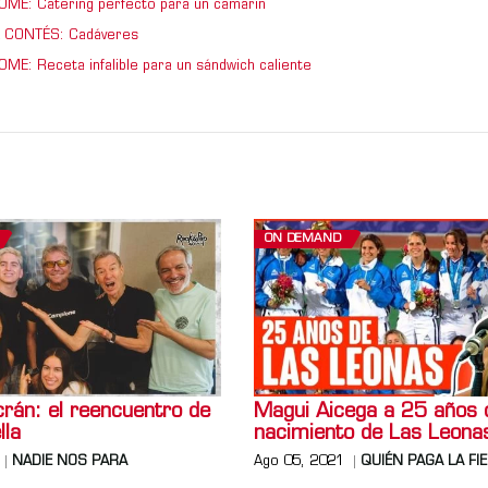
ME: Catering perfecto para un camarín
 CONTÉS: Cadáveres
ME: Receta infalible para un sándwich caliente
ON DEMAND
crán: el reencuentro de
Magui Aicega a 25 años 
lla
nacimiento de Las Leona
NADIE NOS PARA
Ago 05, 2021
QUIÉN PAGA LA FI