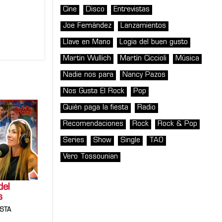
Cine
Disco
Entrevistas
Joe Fernández
Lanzamientos
Llave en Mano
Logia del buen gusto
Martin Wullich
Martín Ciccioli
Música
Nadie nos para
Nancy Pazos
Nos Gusta El Rock
Pop
Quién paga la fiesta
Radio
Recomendaciones
Rock
Rock & Pop
Series
Show
Single
TAO
Vero Tossounian
del
s
ESTA