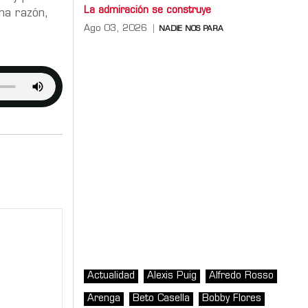
La admiración se construye
una razón,
Ago 03, 2026
NADIE NOS PARA
Actualidad
Alexis Puig
Alfredo Rosso
Arenga
Beto Casella
Bobby Flores