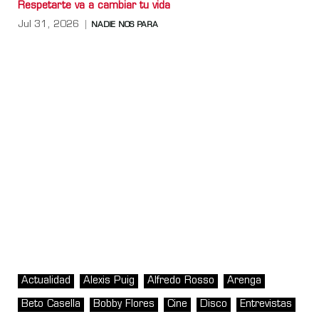
Respetarte va a cambiar tu vida
Jul 31, 2026
NADIE NOS PARA
Actualidad
Alexis Puig
Alfredo Rosso
Arenga
Beto Casella
Bobby Flores
Cine
Disco
Entrevistas