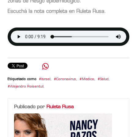
zonas de riesgo epidemiológico.
Escuchá la nota completa en Ruleta Rusa.
Etiquetado como
Israel
,
Coronavirus
,
Medico
,
Salud
,
Alejandro Roisentul
,
Publicado por
Ruleta Rusa