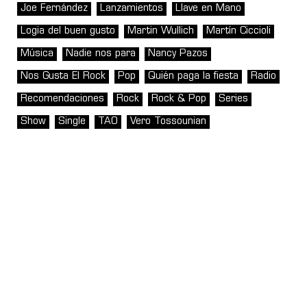
Joe Fernández
Lanzamientos
Llave en Mano
Logia del buen gusto
Martin Wullich
Martín Ciccioli
Música
Nadie nos para
Nancy Pazos
Nos Gusta El Rock
Pop
Quién paga la fiesta
Radio
Recomendaciones
Rock
Rock & Pop
Series
Show
Single
TAO
Vero Tossounian