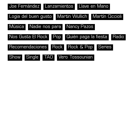
Joe Fernández
Lanzamientos
Llave en Mano
Logia del buen gusto
Martin Wullich
Martín Ciccioli
Música
Nadie nos para
Nancy Pazos
Nos Gusta El Rock
Pop
Quién paga la fiesta
Radio
Recomendaciones
Rock
Rock & Pop
Series
Show
Single
TAO
Vero Tossounian