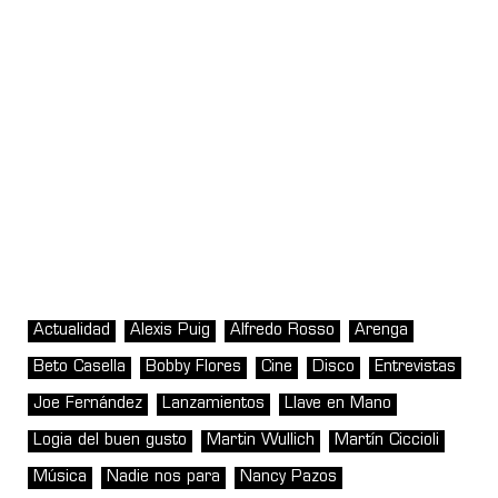
Actualidad
Alexis Puig
Alfredo Rosso
Arenga
Beto Casella
Bobby Flores
Cine
Disco
Entrevistas
Joe Fernández
Lanzamientos
Llave en Mano
Logia del buen gusto
Martin Wullich
Martín Ciccioli
Música
Nadie nos para
Nancy Pazos