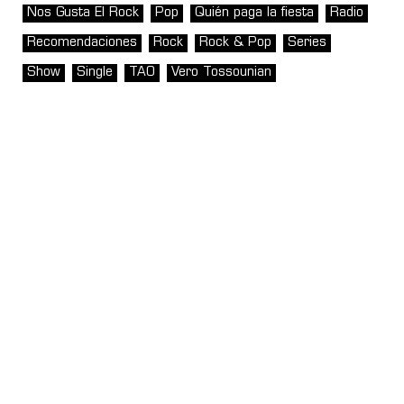
Nos Gusta El Rock
Pop
Quién paga la fiesta
Radio
Recomendaciones
Rock
Rock & Pop
Series
Show
Single
TAO
Vero Tossounian