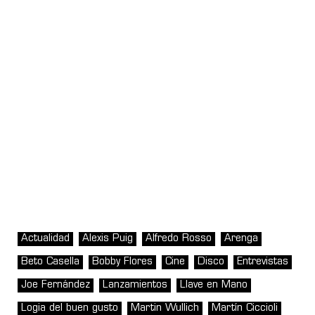
Actualidad
Alexis Puig
Alfredo Rosso
Arenga
Beto Casella
Bobby Flores
Cine
Disco
Entrevistas
Joe Fernández
Lanzamientos
Llave en Mano
Logia del buen gusto
Martin Wullich
Martín Ciccioli