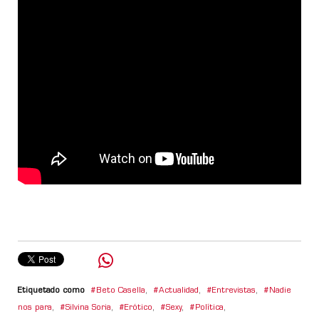
Etiquetado como
Beto Casella
,
Actualidad
,
Entrevistas
,
Nadie
nos para
,
Silvina Soria
,
Erótico
,
Sexy
,
Política
,