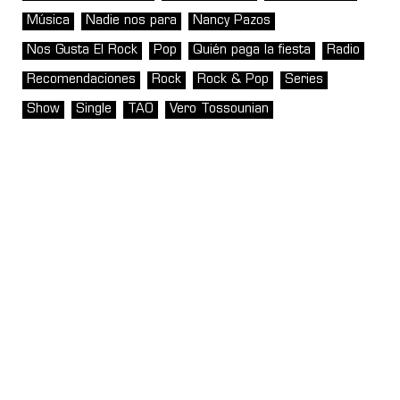
Música
Nadie nos para
Nancy Pazos
Nos Gusta El Rock
Pop
Quién paga la fiesta
Radio
Recomendaciones
Rock
Rock & Pop
Series
Show
Single
TAO
Vero Tossounian