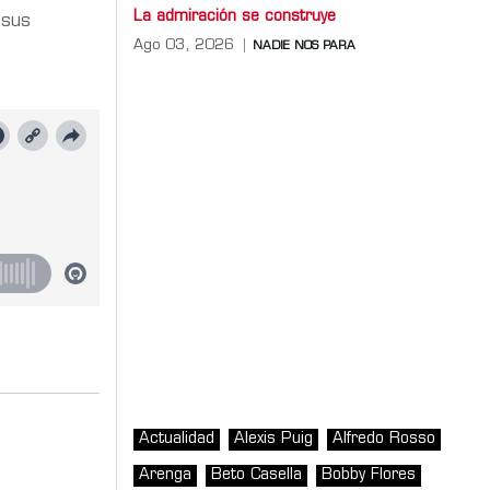
La admiración se construye
 sus
Ago 03, 2026
NADIE NOS PARA
Actualidad
Alexis Puig
Alfredo Rosso
Arenga
Beto Casella
Bobby Flores