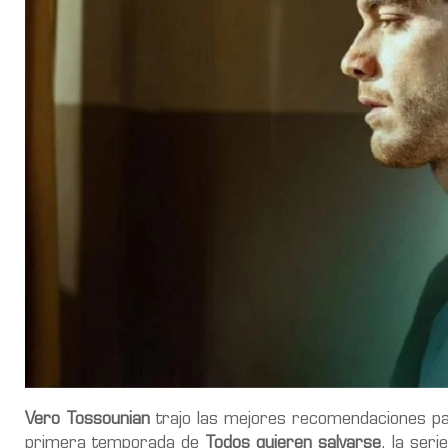
Vero Tossounian
trajo las mejores recomendaciones par
primera temporada de
Todos quieren salvarse
, la ser