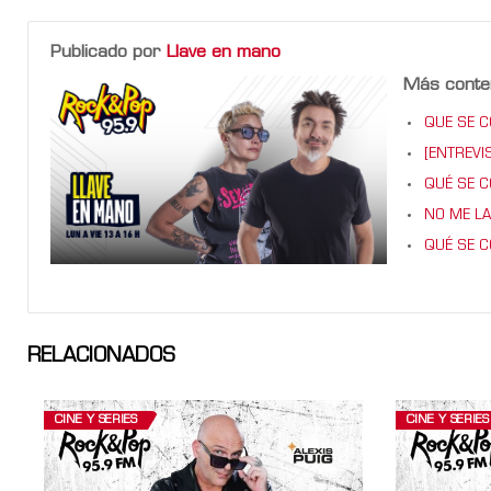
Publicado por
Llave en mano
Más conte
QUE SE CO
[ENTREVIS
QUÉ SE CO
NO ME LA
QUÉ SE CO
RELACIONADOS
CINE Y SERIES
CINE Y SERIES