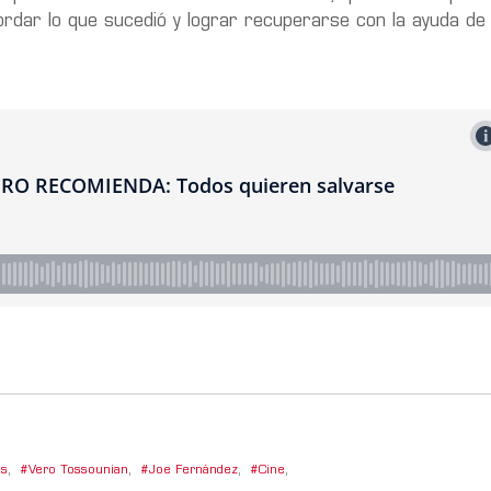
cordar lo que sucedió y lograr recuperarse con la ayuda de
es
,
Vero Tossounian
,
Joe Fernández
,
Cine
,