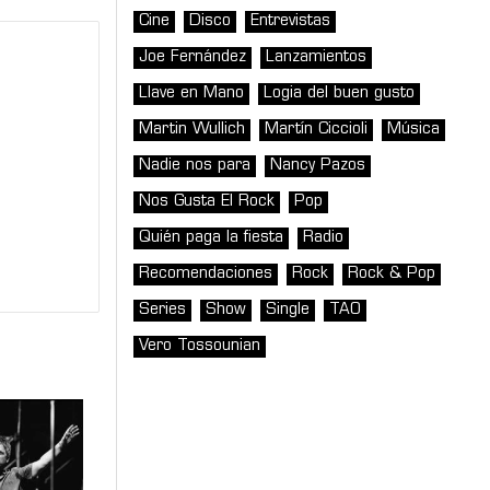
Cine
Disco
Entrevistas
Joe Fernández
Lanzamientos
Llave en Mano
Logia del buen gusto
Martin Wullich
Martín Ciccioli
Música
Nadie nos para
Nancy Pazos
Nos Gusta El Rock
Pop
Quién paga la fiesta
Radio
Recomendaciones
Rock
Rock & Pop
Series
Show
Single
TAO
Vero Tossounian