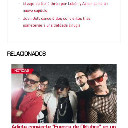
El viaje de Serú Girán por Lebón y Aznar suma un
nuevo capítulo
Joan Jett canceló dos conciertos tras
someterse a una delicada cirugía
RELACIONADOS
NOTICIAS
Adicta convierte "Fuegos de Oktubre" en un