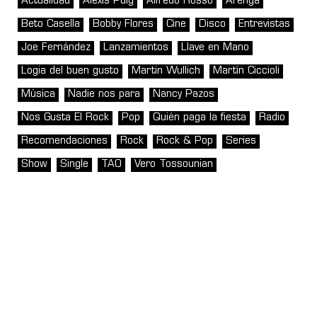
Actualidad
Alexis Puig
Alfredo Rosso
Arenga
Beto Casella
Bobby Flores
Cine
Disco
Entrevistas
Joe Fernández
Lanzamientos
Llave en Mano
Logia del buen gusto
Martin Wullich
Martín Ciccioli
Música
Nadie nos para
Nancy Pazos
Nos Gusta El Rock
Pop
Quién paga la fiesta
Radio
Recomendaciones
Rock
Rock & Pop
Series
Show
Single
TAO
Vero Tossounian