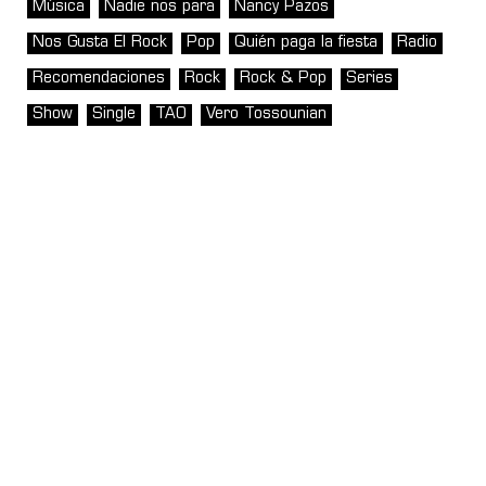
Música
Nadie nos para
Nancy Pazos
Nos Gusta El Rock
Pop
Quién paga la fiesta
Radio
Recomendaciones
Rock
Rock & Pop
Series
Show
Single
TAO
Vero Tossounian