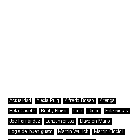
Actualidad
Alexis Puig
Alfredo Rosso
Arenga
Beto Casella
Bobby Flores
Cine
Disco
Entrevistas
Joe Fernández
Lanzamientos
Llave en Mano
Logia del buen gusto
Martin Wullich
Martín Ciccioli