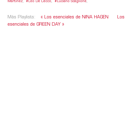
Martínez
,
Leo De Cecco
,
Luciano Scaglione
,
Más Playlists:
« Los esenciales de NINA HAGEN
Los
esenciales de GREEN DAY »