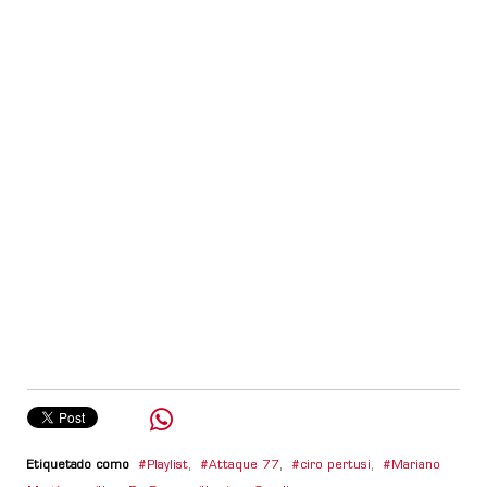
Etiquetado como
Playlist
,
Attaque 77
,
ciro pertusi
,
Mariano