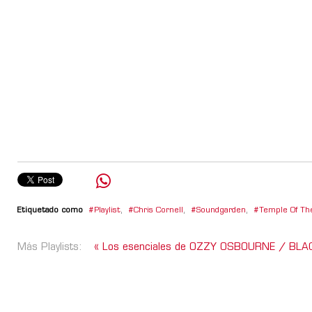
Etiquetado como
Playlist
,
Chris Cornell
,
Soundgarden
,
Temple Of Th
Más Playlists:
« Los esenciales de OZZY OSBOURNE / B