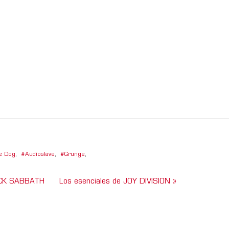
e Dog
,
Audioslave
,
Grunge
,
LACK SABBATH
Los esenciales de JOY DIVISION »