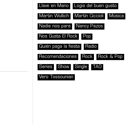
Llave en Mano
Logia del buen gusto
Martin Wullich
Martín Ciccioli
Música
Nadie nos para
Nancy Pazos
Nos Gusta El Rock
Pop
Quién paga la fiesta
Radio
Recomendaciones
Rock
Rock & Pop
Series
Show
Single
TAO
Vero Tossounian