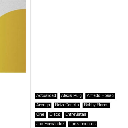
Actualidad
Alexis Puig
Alfredo Rosso
Arenga
Beto Casella
Bobby Flores
Cine
Disco
Entrevistas
Joe Fernández
Lanzamientos