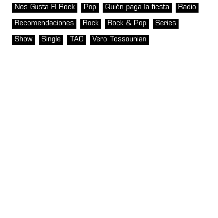
Nos Gusta El Rock
Pop
Quién paga la fiesta
Radio
Recomendaciones
Rock
Rock & Pop
Series
Show
Single
TAO
Vero Tossounian