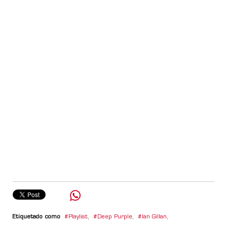
Etiquetado como
Playlist
,
Deep Purple
,
Ian Gillan
,