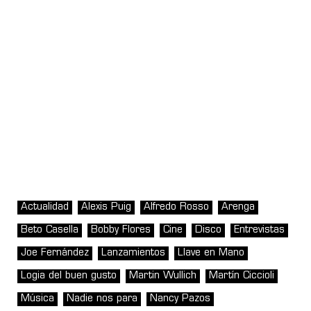
Actualidad
Alexis Puig
Alfredo Rosso
Arenga
Beto Casella
Bobby Flores
Cine
Disco
Entrevistas
Joe Fernández
Lanzamientos
Llave en Mano
Logia del buen gusto
Martin Wullich
Martín Ciccioli
Música
Nadie nos para
Nancy Pazos