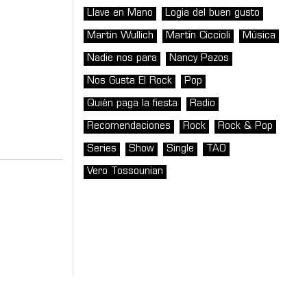
Llave en Mano
Logia del buen gusto
Martin Wullich
Martín Ciccioli
Música
Nadie nos para
Nancy Pazos
Nos Gusta El Rock
Pop
Quién paga la fiesta
Radio
Recomendaciones
Rock
Rock & Pop
Series
Show
Single
TAO
Vero Tossounian