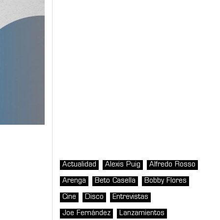
Actualidad
Alexis Puig
Alfredo Rosso
Arenga
Beto Casella
Bobby Flores
Cine
Disco
Entrevistas
Joe Fernández
Lanzamientos