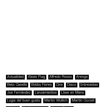
Actualidad
Alexis Puig
Alfredo Rosso
Arenga
Beto Casella
Bobby Flores
Cine
Disco
Entrevistas
Joe Fernández
Lanzamientos
Llave en Mano
Logia del buen gusto
Martin Wullich
Martín Ciccioli