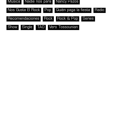
Música
Nadie nos para
Nancy Pazos
Nos Gusta El Rock
Pop
Quién paga la fiesta
Radio
Recomendaciones
Rock
Rock & Pop
Series
Show
Single
TAO
Vero Tossounian