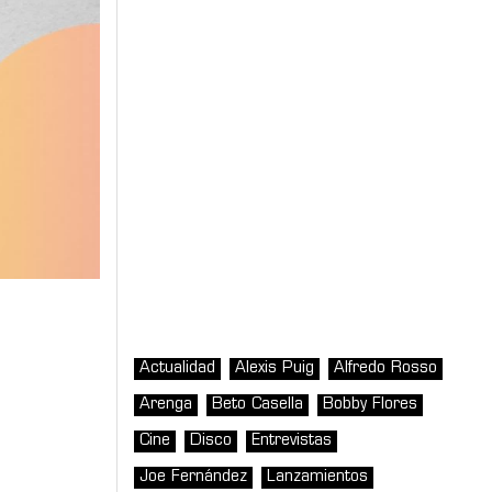
Actualidad
Alexis Puig
Alfredo Rosso
Arenga
Beto Casella
Bobby Flores
Cine
Disco
Entrevistas
Joe Fernández
Lanzamientos