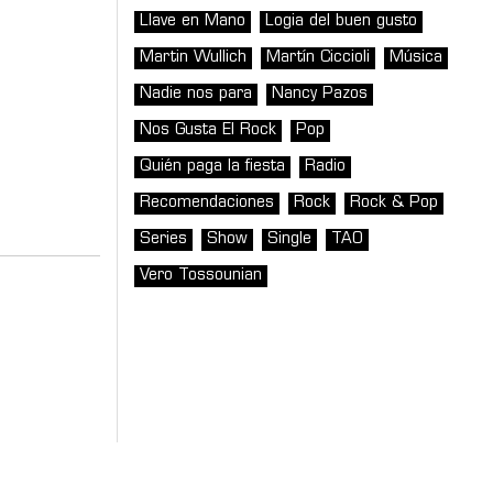
Llave en Mano
Logia del buen gusto
Martin Wullich
Martín Ciccioli
Música
Nadie nos para
Nancy Pazos
Nos Gusta El Rock
Pop
Quién paga la fiesta
Radio
Recomendaciones
Rock
Rock & Pop
Series
Show
Single
TAO
Vero Tossounian