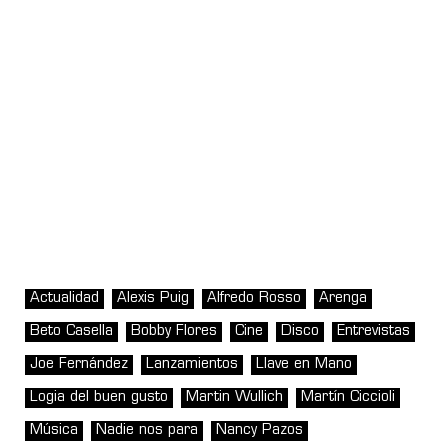
Actualidad
Alexis Puig
Alfredo Rosso
Arenga
Beto Casella
Bobby Flores
Cine
Disco
Entrevistas
Joe Fernández
Lanzamientos
Llave en Mano
Logia del buen gusto
Martin Wullich
Martín Ciccioli
Música
Nadie nos para
Nancy Pazos