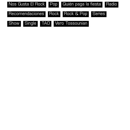
Nos Gusta El Rock
Pop
Quién paga la fiesta
Radio
Recomendaciones
Rock
Rock & Pop
Series
Show
Single
TAO
Vero Tossounian