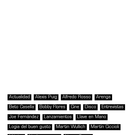
Actualidad
Alexis Puig
Alfredo Rosso
Arenga
Beto Casella
Bobby Flores
Cine
Disco
Entrevistas
Joe Fernández
Lanzamientos
Llave en Mano
Logia del buen gusto
Martin Wullich
Martín Ciccioli