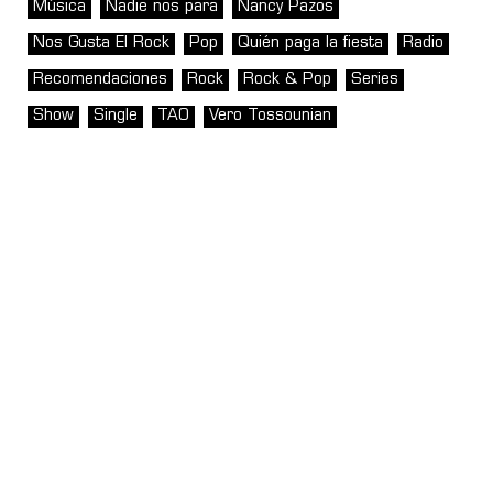
Música
Nadie nos para
Nancy Pazos
Nos Gusta El Rock
Pop
Quién paga la fiesta
Radio
Recomendaciones
Rock
Rock & Pop
Series
Show
Single
TAO
Vero Tossounian