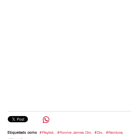
Etiquetado como
Playlist
,
Ronnie James Dio
,
Dio
,
Rainbow
,