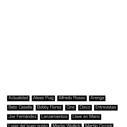
Actualidad
Alexis Puig
Alfredo Rosso
Arenga
Beto Casella
Bobby Flores
Cine
Disco
Entrevistas
Joe Fernández
Lanzamientos
Llave en Mano
Logia del buen gusto
Martin Wullich
Martín Ciccioli