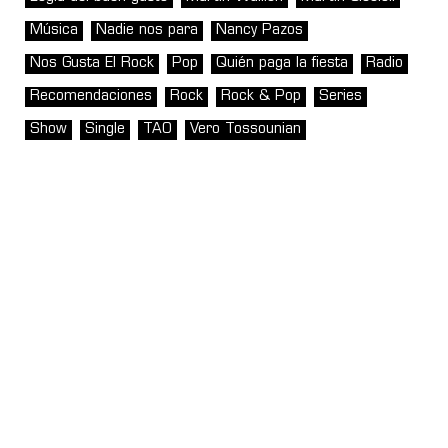
Música
Nadie nos para
Nancy Pazos
Nos Gusta El Rock
Pop
Quién paga la fiesta
Radio
Recomendaciones
Rock
Rock & Pop
Series
Show
Single
TAO
Vero Tossounian