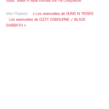
Roses
,
Slash Ft Myles Kennedy And The Conspirators
,
Más Playlists:
« Los esenciales de GUNS N’ ROSES
Los esenciales de OZZY OSBOURNE / BLACK
SABBATH »