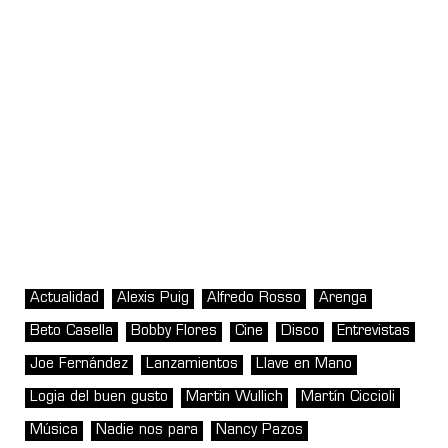
Actualidad
Alexis Puig
Alfredo Rosso
Arenga
Beto Casella
Bobby Flores
Cine
Disco
Entrevistas
Joe Fernández
Lanzamientos
Llave en Mano
Logia del buen gusto
Martin Wullich
Martín Ciccioli
Música
Nadie nos para
Nancy Pazos