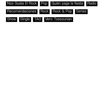
Nos Gusta El Rock
Pop
Quién paga la fiesta
Radio
Recomendaciones
Rock
Rock & Pop
Series
Show
Single
TAO
Vero Tossounian