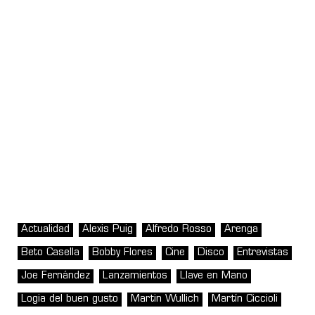
Actualidad
Alexis Puig
Alfredo Rosso
Arenga
Beto Casella
Bobby Flores
Cine
Disco
Entrevistas
Joe Fernández
Lanzamientos
Llave en Mano
Logia del buen gusto
Martin Wullich
Martín Ciccioli