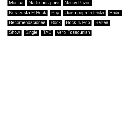
Música
Nadie nos para
Nancy Pazos
Nos Gusta El Rock
Pop
Quién paga la fiesta
Radio
Recomendaciones
Rock
Rock & Pop
Series
Show
Single
TAO
Vero Tossounian