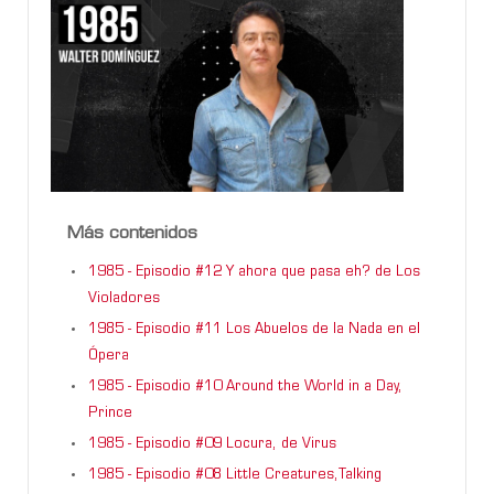
Más contenidos
1985 - Episodio #12 Y ahora que pasa eh? de Los
Violadores
1985 - Episodio #11 Los Abuelos de la Nada en el
Ópera
1985 - Episodio #10 Around the World in a Day,
Prince
1985 - Episodio #09 Locura, de Virus
1985 - Episodio #08 Little Creatures,Talking