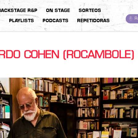
BACKSTAGE R&P
ON STAGE
SORTEOS
R
S
PLAYLISTS
PODCASTS
REPETIDORAS
CARDO COHEN (ROCAMBOLE)