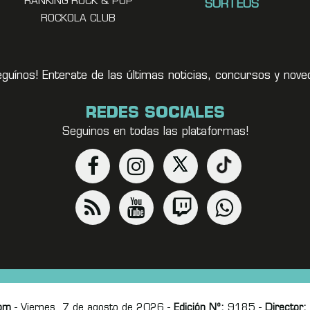
RANKING ROCK & POP
SORTEOS
ROCKOLA CLUB
eguínos! Enterate de las últimas noticias, concursos y no
REDES SOCIALES
Seguinos en todas las plataformas!
om
- Viernes, 7 de agosto de 2026 -
Edición Nº:
9185 -
Director: