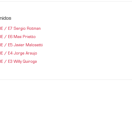
nidos
IRE / E7 Sergio Rotman
RE / E6 Maxi Prietto
RE / E5 Javier Malosetti
IRE / E4 Jorge Araujo
RE / E3 Willy Quiroga