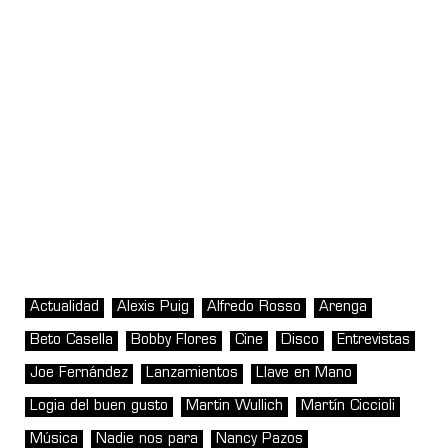
Actualidad
Alexis Puig
Alfredo Rosso
Arenga
Beto Casella
Bobby Flores
Cine
Disco
Entrevistas
Joe Fernández
Lanzamientos
Llave en Mano
Logia del buen gusto
Martin Wullich
Martín Ciccioli
Música
Nadie nos para
Nancy Pazos