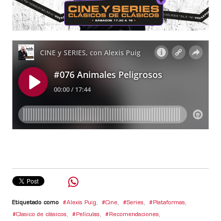
Etiquetado como
Alexis Puig
,
Cine
,
Series
,
Plataformas
,
Clasico de clásicos
,
Películas
,
Recomendaciones
,