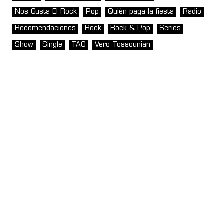
Nos Gusta El Rock
Pop
Quién paga la fiesta
Radio
Recomendaciones
Rock
Rock & Pop
Series
Show
Single
TAO
Vero Tossounian