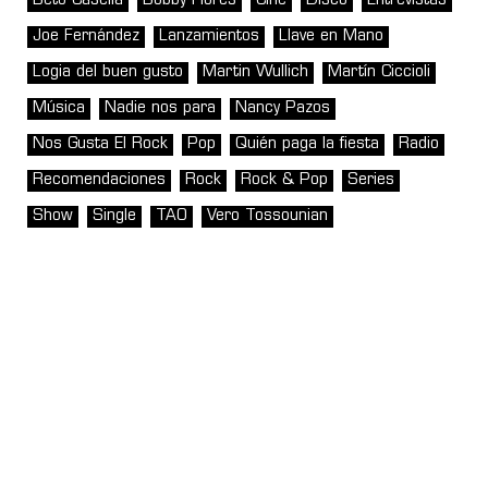
Beto Casella
Bobby Flores
Cine
Disco
Entrevistas
Joe Fernández
Lanzamientos
Llave en Mano
Logia del buen gusto
Martin Wullich
Martín Ciccioli
Música
Nadie nos para
Nancy Pazos
Nos Gusta El Rock
Pop
Quién paga la fiesta
Radio
Recomendaciones
Rock
Rock & Pop
Series
Show
Single
TAO
Vero Tossounian