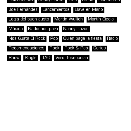
Beto Casella
Bobby Flores
Cine
Disco
Entrevistas
Joe Fernández
Lanzamientos
Llave en Mano
Logia del buen gusto
Martin Wullich
Martín Ciccioli
Música
Nadie nos para
Nancy Pazos
Nos Gusta El Rock
Pop
Quién paga la fiesta
Radio
Recomendaciones
Rock
Rock & Pop
Series
Show
Single
TAO
Vero Tossounian