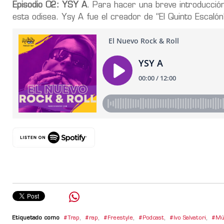
Episodio 02: YSY A
. Para hacer una breve introducció
esta odisea. Ysy A fue el creador de “El Quinto Escalón
Etiquetado como
Trap
,
rap
,
Freestyle
,
Podcast
,
Ivo Salvatori
,
Mú