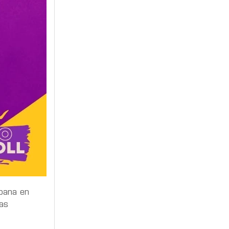
rbana en
las