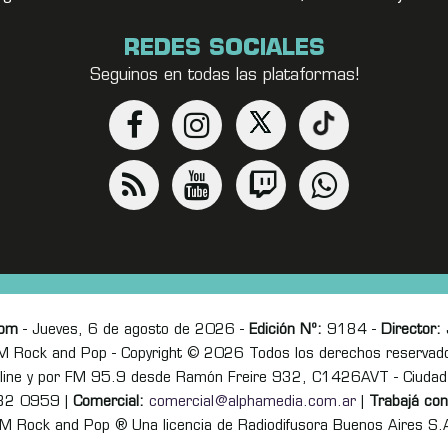
REDES SOCIALES
Seguinos en todas las plataformas!
com
- Jueves, 6 de agosto de 2026 -
Edición Nº:
9184 -
Director:
J
M Rock and Pop - Copyright © 2026 Todos los derechos reservad
online y por FM 95.9 desde Ramón Freire 932, C1426AVT - Ciudad
82 0959 |
Comercial:
comercial@alphamedia.com.ar
|
Trabajá con
M Rock and Pop ® Una licencia de Radiodifusora Buenos Aires S.