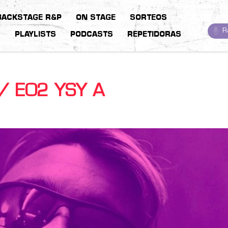
BACKSTAGE R&P
ON STAGE
SORTEOS
R
S
PLAYLISTS
PODCASTS
REPETIDORAS
/ E02 YSY A