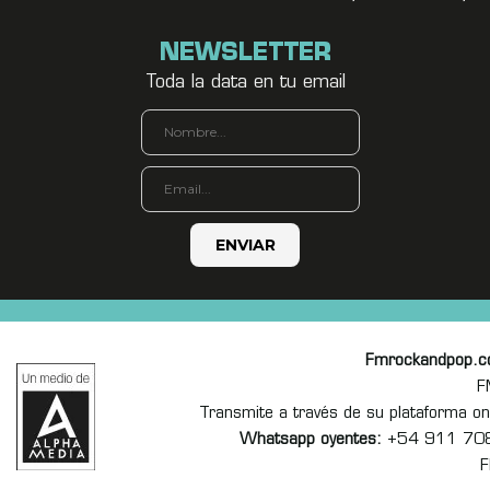
NEWSLETTER
Toda la data en tu email
Fmrockandpop.
F
Transmite a través de su plataforma 
Whatsapp oyentes:
+54 911 70
F