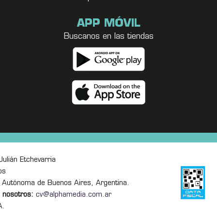
APP MÓVIL
Buscanos en las tiendas
ulián Etchevarria
os
 Autónoma de Buenos Aires, Argentina.
 nosotros:
cv@alphamedia.com.ar
A.