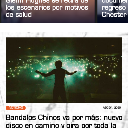
Glenn Hughes se retira de
documen
los escenarios por motivos
regreso 
de salud
Chester
NOTICIAS
AGO 04, 2026
Bandalos Chinos va por más: nuevo
disco en camino y gira por toda la