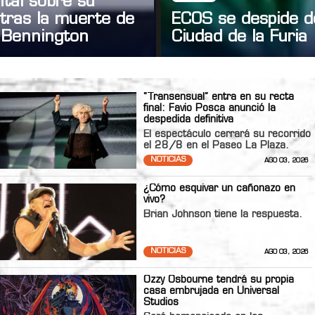
tal sobre su
tras la muerte de
ECOS se despide d
 Bennington
Ciudad de la Furia
“Transensual” entra en su recta
final: Favio Posca anunció la
despedida definitiva
El espectáculo cerrará su recorrido
el 28/8 en el Paseo La Plaza.
NOTICIAS
AGO 03, 2026
¿Cómo esquivar un cañonazo en
vivo?
Brian Johnson tiene la respuesta.
NOTICIAS
AGO 03, 2026
Ozzy Osbourne tendrá su propia
casa embrujada en Universal
Studios