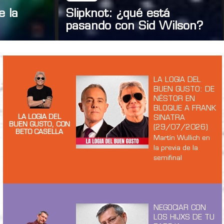
e la
Slipknot: ¿qué está
pasando con Sid Wilson?
LA LOGIA DEL
BUEN GUSTO: DE
NÉSTOR EN
BLOQUE A FRANK
LA LOGIA DEL
SINATRA
BUEN GUSTO, CON
(29/07/2026)
BETO CASELLA
Martín Wullich en
la previa de la
semifinal
NEGOCIAR CON
LOS HIJXS DE TU