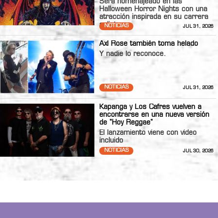
Será homenajeado en las
Halloween Horror Nights con una
atracción inspirada en su carrera
solista.
NOTICIAS
JUL 31, 2026
Axl Rose también toma helado
Y nadie lo reconoce.
NOTICIAS
JUL 31, 2026
Kapanga y Los Cafres vuelven a
encontrarse en una nueva versión
de "Hoy Reggae"
El lanzamiento viene con video
incluido
NOTICIAS
JUL 30, 2026