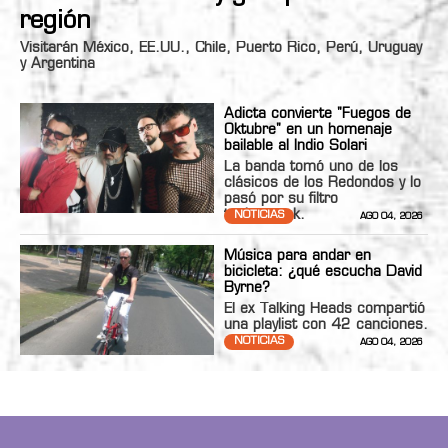
región
Visitarán México, EE.UU., Chile, Puerto Rico, Perú, Uruguay
y Argentina
Adicta convierte "Fuegos de
Oktubre" en un homenaje
bailable al Indio Solari
La banda tomó uno de los
clásicos de los Redondos y lo
pasó por su filtro
technopunk.
NOTICIAS
AGO 04, 2026
Música para andar en
bicicleta: ¿qué escucha David
Byrne?
El ex Talking Heads compartió
una playlist con 42 canciones.
NOTICIAS
AGO 04, 2026