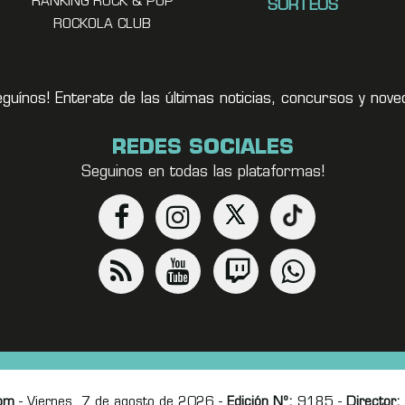
RANKING ROCK & POP
SORTEOS
ROCKOLA CLUB
eguínos! Enterate de las últimas noticias, concursos y no
REDES SOCIALES
Seguinos en todas las plataformas!
om
- Viernes, 7 de agosto de 2026 -
Edición Nº:
9185 -
Director: