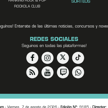
RANKING ROCK & POP
SORTEOS
ROCKOLA CLUB
eguínos! Enterate de las últimas noticias, concursos y no
REDES SOCIALES
Seguinos en todas las plataformas!
om
- Viernes, 7 de agosto de 2026 -
Edición Nº:
9185 -
Director: