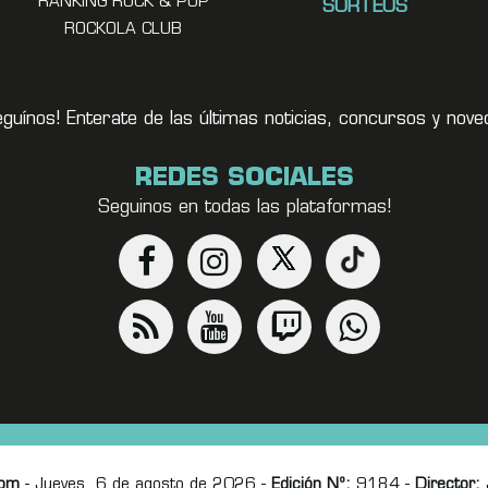
RANKING ROCK & POP
SORTEOS
ROCKOLA CLUB
eguínos! Enterate de las últimas noticias, concursos y no
REDES SOCIALES
Seguinos en todas las plataformas!
com
- Jueves, 6 de agosto de 2026 -
Edición Nº:
9184 -
Director:
J